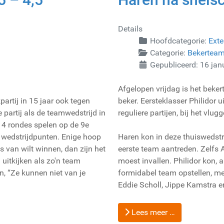
Details
Hoofdcategorie:
Exte
Categorie:
Bekertea
Gepubliceerd: 16 jan
Afgelopen vrijdag is het beker
partij in 15 jaar ook tegen
beker. Eersteklasser Philidor 
partij als de teamwedstrijd in
reguliere partijen, bij het vl
 4 rondes spelen op de 9e
 4 wedstrijdpunten. Enige hoop
Haren kon in deze thuiswedstr
 van wilt winnen, dan zijn het
eerste team aantreden. Zelfs A
 uitkijken als zo'n team
moest invallen. Philidor kon, a
n, “Ze kunnen niet van je
formidabel team opstellen, met 
Eddie Scholl, Jippe Kamstra 
Lees meer …