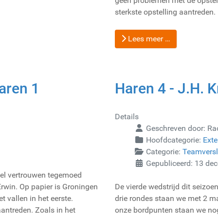
geen problemen met de opstel
sterkste opstelling aantreden.
Lees meer …
aren 1
Haren 4 - J.H. Kr
Details
Geschreven door:
Ra
Hoofdcategorie:
Exte
Categorie:
Teamvers
Gepubliceerd: 13 de
eel vertrouwen tegemoed
rwin. Op papier is Groningen
De vierde wedstrijd dit seizoen
t vallen in het eerste.
drie rondes staan we met 2 m
antreden. Zoals in het
onze bordpunten staan we nog 