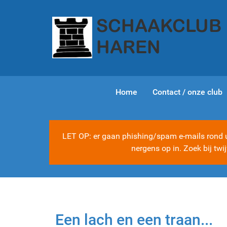
Home
Contact / onze club
LET OP: er gaan phishing/spam e-mails rond ui
nergens op in. Zoek bij tw
Een lach en een traan...