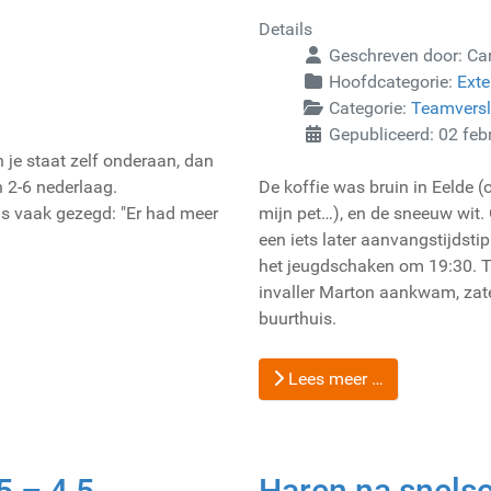
Details
Geschreven door:
Ca
Hoofdcategorie:
Exte
Categorie:
Teamvers
Gepubliceerd: 02 feb
 je staat zelf onderaan, dan
 2-6 nederlaag.
De koffie was bruin in Eelde (
ls vaak gezegd: "Er had meer
mijn pet…), en de sneeuw wit
een iets later aanvangstijdsti
het jeugdschaken om 19:30. To
invaller Marton aankwam, zate
buurthuis.
Lees meer …
5 – 4,5
Haren na snels