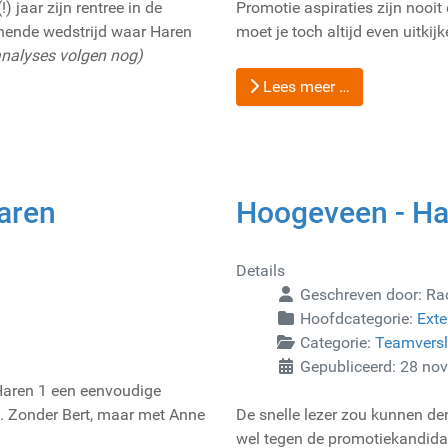
jaar zijn rentree in de
Promotie aspiraties zijn nooit
nende wedstrijd waar Haren
moet je toch altijd even uitkijk
analyses volgen nog)
Lees meer …
aren
Hoogeveen - Har
Details
Geschreven door:
Ra
Hoofdcategorie:
Exte
Categorie:
Teamvers
Gepubliceerd: 28 no
aren 1 een eenvoudige
. Zonder Bert, maar met Anne
De snelle lezer zou kunnen de
wel tegen de promotiekandida