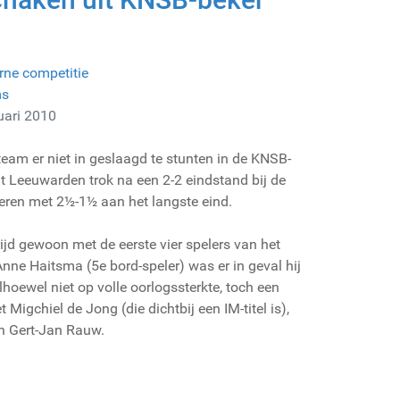
rne competitie
ms
uari 2010
team er niet in geslaagd te stunten in de KNSB-
uit Leeuwarden trok na een 2-2 eindstand bij de
uggeren met 2½-1½ aan het langste eind.
ijd gewoon met de eerste vier spelers van het
nne Haitsma (5e bord-speler) was er in geval hij
lhoewel niet op volle oorlogssterkte, toch een
Migchiel de Jong (die dichtbij een IM-titel is),
en Gert-Jan Rauw.