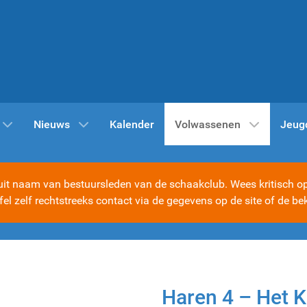
Nieuws
Kalender
Volwassenen
Jeug
t naam van bestuursleden van de schaakclub. Wees kritisch op d
ijfel zelf rechtstreeks contact via de gegevens op de site of d
Haren 4 – Het Ka