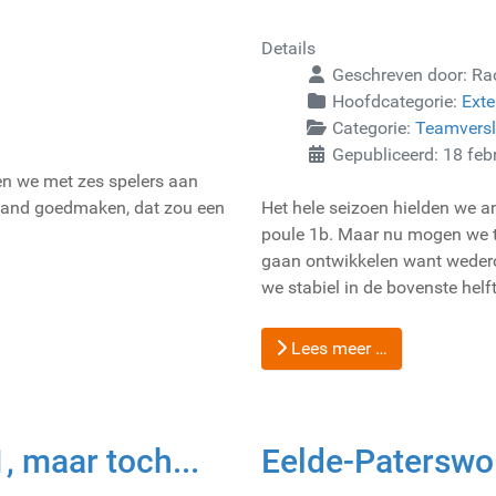
Details
Geschreven door:
Ra
Hoofdcategorie:
Exte
Categorie:
Teamvers
Gepubliceerd: 18 feb
en we met zes spelers aan
tand goedmaken, dat zou een
Het hele seizoen hielden we a
poule 1b. Maar nu mogen we 
gaan ontwikkelen want weder
we stabiel in de bovenste helf
Lees meer …
, maar toch...
Eelde-Paterswol