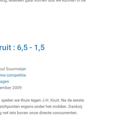
ling; iedereen gaat komen dus we kunnen in de
uit : 6,5 - 1,5
oul Suurmeijer
rne competitie
lagen
cember 2009
 spelen we thuis tegen J.H. Kruit. Na de eerste
atchpunten ergens onder het midden. Dankzij
net iets boven onze directe concurrenten.