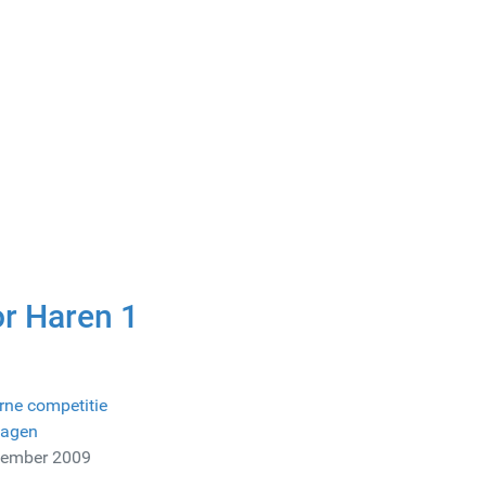
or Haren 1
rne competitie
lagen
vember 2009