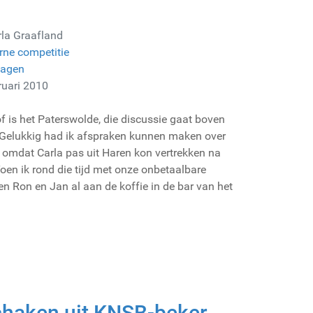
rla Graafland
rne competitie
lagen
ruari 2010
of is het Paterswolde, die discussie gaat boven
. Gelukkig had ik afspraken kunnen maken over
p omdat Carla pas uit Haren kon vertrekken na
en ik rond die tijd met onze onbetaalbare
n Ron en Jan al aan de koffie in de bar van het
chaken uit KNSB-beker