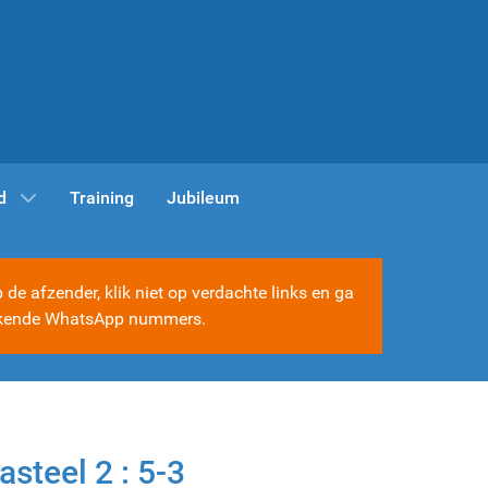
d
Training
Jubileum
e afzender, klik niet op verdachte links en ga
e bekende WhatsApp nummers.
steel 2 : 5-3