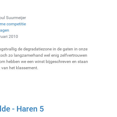
oul Suurmeijer
rne competitie
lagen
ruari 2010
ngstvallig de degradatiezone in de gaten in onze
toch zo langzamerhand wel enig zelfvertrouwen
om hebben we een winst bijgeschreven en staan
t van het klassement.
de - Haren 5