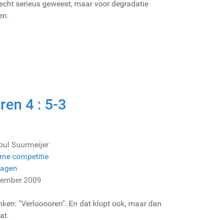
 echt serieus geweest, maar voor degradatie
en.
en 4 : 5-3
oul Suurmeijer
rne competitie
lagen
vember 2009
nken: "Verlooooren". En dat klopt ook, maar dan
at.