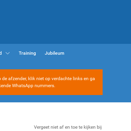
d
Training
Jubileum
e afzender, klik niet op verdachte links en ga
e bekende WhatsApp nummers.
Vergeet niet af en toe te kijken bij