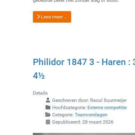
gebeurde zeker niet zonder slag of stoot.
Lees meer …
Philidor 1847 3 - Haren : 
4½
Details
Geschreven door:
Raoul Suurmeijer
Hoofdcategorie:
Externe competitie
Categorie:
Teamverslagen
Gepubliceerd: 28 maart 2026