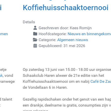
i
Koffiehuisschaaktoernooi
Details
Geschreven door:
Kees Romijn
omen
Hoofdcategorie:
Nieuws en binnengekom
Categorie:
Algemeen nieuws
Gepubliceerd: 31 mei 2026
etje
Op zaterdag 13 juni van 15.00 - 18.00 uur organise
ak
, vond
Schaakclub Haren alweer de 21e editie van het
i vanwege
Koffiehuisschaaktoernooi om en nabij
Café De Za
de Vondellaan 6 in Haren.
 talent
Gezellig rapidschaken onder het genot van een hap
t
een drankje, deelname is gratis, consumpties zijn 