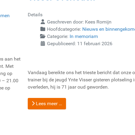
Details
omen
Geschreven door:
Kees Romijn
Hoofdcategorie:
Nieuws en binnengekom
Categorie:
In memoriam
Gepubliceerd: 11 februari 2026
s aan het
ht. Met
Vandaag bereikte ons het trieste bericht dat onze 
ding op
trainer bij de jeugd Ynte Visser gisteren plotseling i
0 – 21.00
overleden, hij is 71 jaar oud geworden.
ee op
Lees meer …