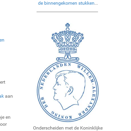
de binnengekomen stukken
...
______________________________
en
ert
ak
aan
je en
voor
Onderscheiden met de Koninklijke