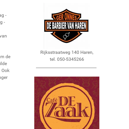
g -
g -
van
Rijksstraatweg 140 Haren,
wam de
tel. 050-5345266
ilde
______________________________
. Ook
nger