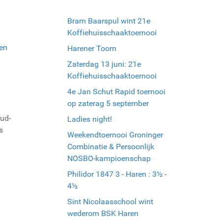
Bram Baarspul wint 21e
Koffiehuisschaaktoernooi
en
Harener Toorn
Zaterdag 13 juni: 21e
Koffiehuisschaaktoernooi
4e Jan Schut Rapid toernooi
op zaterag 5 september
oud-
Ladies night!
s
Weekendtoernooi Groninger
Combinatie & Persoonlijk
NOSBO-kampioenschap
Philidor 1847 3 - Haren : 3½ -
4½
Sint Nicolaasschool wint
wederom BSK Haren