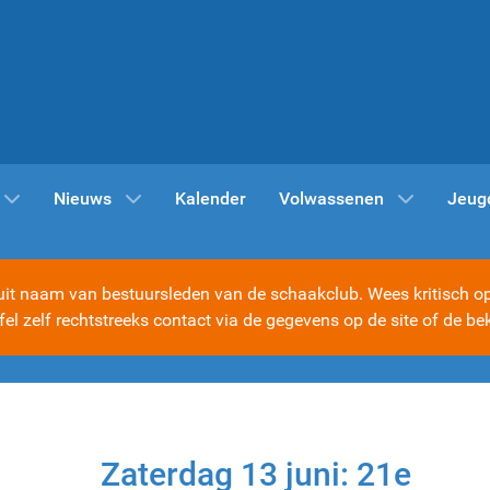
Nieuws
Kalender
Volwassenen
Jeug
t naam van bestuursleden van de schaakclub. Wees kritisch op d
ijfel zelf rechtstreeks contact via de gegevens op de site of d
Zaterdag 13 juni: 21e