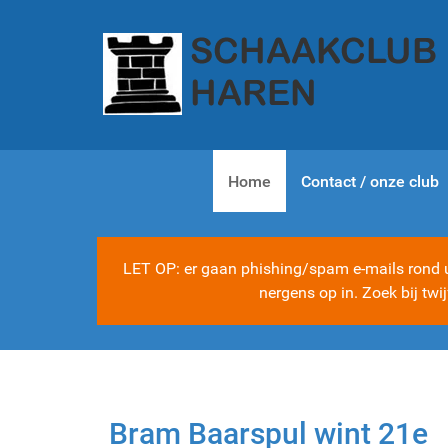
Home
Contact / onze club
LET OP: er gaan phishing/spam e-mails rond ui
nergens op in. Zoek bij tw
Bram Baarspul wint 21e