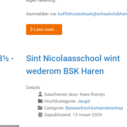
eigen rekening.
Aanmelden via:
koffiehuisschaak@schaakclubhare
Lees meer …
3½ -
Sint Nicolaasschool wint
wederom BSK Haren
Details
Geschreven door:
Kees Romijn
Hoofdcategorie:
Jeugd
Categorie:
Basisschool-kampioenschap
Gepubliceerd: 15 maart 2026