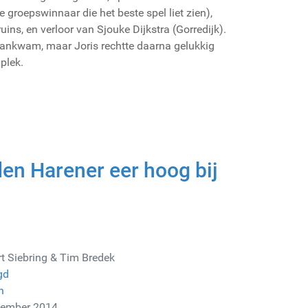
 groepswinnaar die het beste spel liet zien),
ns, en verloor van Sjouke Dijkstra (Gorredijk).
aankwam, maar Joris rechtte daarna gelukkig
 plek.
en Harener eer hoog bij
t Siebring & Tim Bredek
gd
n
vember 2014