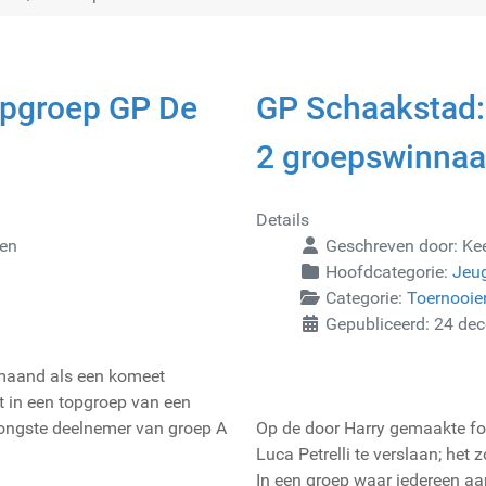
opgroep GP De
GP Schaakstad:
2 groepswinnaa
Details
gen
Geschreven door:
Ke
Hoofdcategorie:
Jeu
Categorie:
Toernooie
Gepubliceerd: 24 de
 maand als een komeet
t in een topgroep van een
jongste deelnemer van groep A
Op de door Harry gemaakte fot
Luca Petrelli te verslaan; het z
In een groep waar iedereen aa