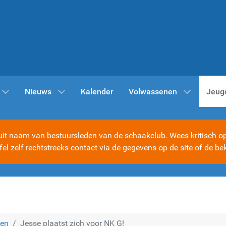
Nieuws
Kalender
Volwassenen
Jeug
t naam van bestuursleden van de schaakclub. Wees kritisch op d
ijfel zelf rechtstreeks contact via de gegevens op de site of d
ien
Jesse plaatst zich voor NK G!