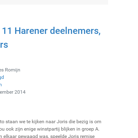
 11 Harener deelnemers,
rs
es Romijn
gd
n
cember 2014
o staan we te kijken naar Joris die bezig is om
ou ook zijn enige winstpartij blijken in groep A.
n elkaar gewaagd was, speelde Joris remise