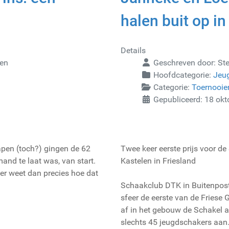
halen buit op i
Details
gen
Geschreven door:
St
Hoofdcategorie:
Jeu
Categorie:
Toernooie
Gepubliceerd: 18 ok
apen (toch?) gingen de 62
Twee keer eerste prijs voor d
and te laat was, van start.
Kastelen in Friesland
er weet dan precies hoe dat
Schaakclub DTK in Buitenpost
sfeer de eerste van de Friese 
af in het gebouw de Schakel a
slechts 45 jeugdschakers aan