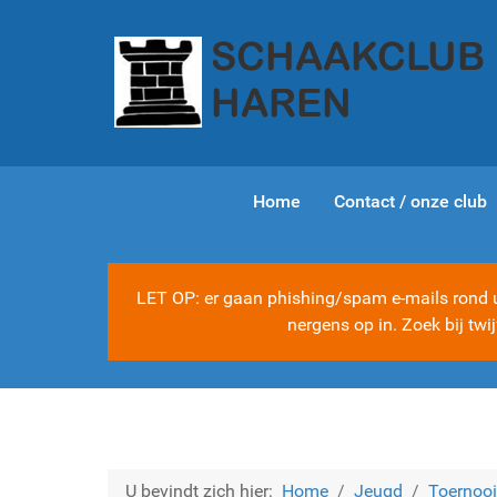
Home
Contact / onze club
LET OP: er gaan phishing/spam e-mails rond ui
nergens op in. Zoek bij tw
U bevindt zich hier:
Home
Jeugd
Toernoo