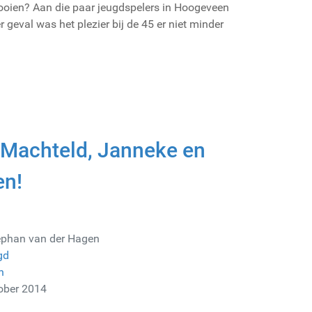
nooien? Aan die paar jeugdspelers in Hoogeveen
er geval was het plezier bij de 45 er niet minder
 Machteld, Janneke en
en!
ephan van der Hagen
gd
n
tober 2014