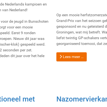
r de Nederlands kampioen en
n van Nederland!
Op een mooie herfstzomerzate
Grand-Prix van het seizoen geh
n voor de jeugd in Bunschoten
gesponsord en nu geteisterd 
orgt voor een mooie
Groningen, wat mij betreft. 
peeld. Eerst 9 ronden
liefst twintig GP-schakers ve
groepen. Nieuw dit jaar was
georganiseerd toernooi, dat z
ischer-klok) gespeeld werd.
 2 seconden per zet.
eden dit jaar over het hele
Lees meer …
tioneel met
Nazomervierka