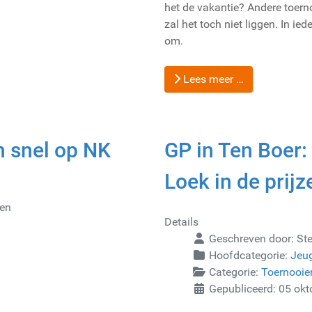
het de vakantie? Andere toer
zal het toch niet liggen. In ied
om.
Lees meer …
 snel op NK
GP in Ten Boer:
Loek in de prijz
gen
Details
Geschreven door:
St
Hoofdcategorie:
Jeu
Categorie:
Toernooie
Gepubliceerd: 05 ok