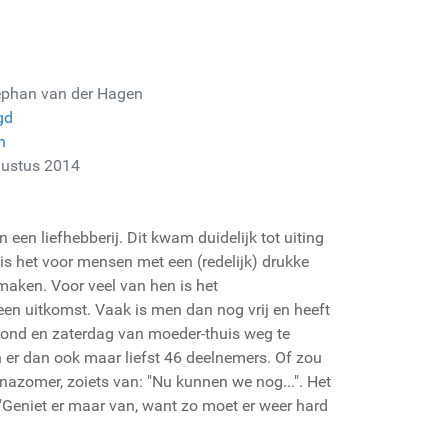
ephan van der Hagen
gd
n
gustus 2014
een liefhebberij. Dit kwam duidelijk tot uiting
is het voor mensen met een (redelijk) drukke
 maken. Voor veel van hen is het
n uitkomst. Vaak is men dan nog vrij en heeft
vond en zaterdag van moeder-thuis weg te
n er dan ook maar liefst 46 deelnemers. Of zou
azomer, zoiets van: "Nu kunnen we nog...". Het
 "Geniet er maar van, want zo moet er weer hard