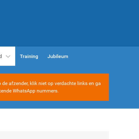
d
Training
Jubileum
e afzender, klik niet op verdachte links en ga
e bekende WhatsApp nummers.