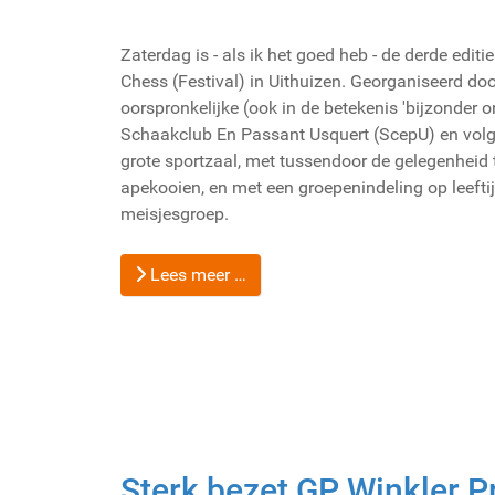
Zaterdag is - als ik het goed heb - de derde edi
Chess (Festival) in Uithuizen. Georganiseerd do
oorspronkelijke (ook in de betekenis 'bijzonder 
Schaakclub En Passant Usquert (ScepU) en volge
grote sportzaal, met tussendoor de gelegenheid 
apekooien, en met een groepenindeling op leeftij
meisjesgroep.
Lees meer …
Sterk bezet GP Winkler P