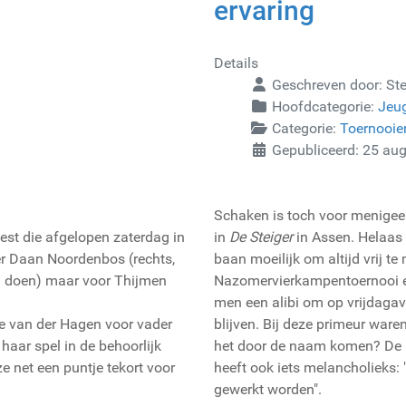
ervaring
Details
Geschreven door:
St
Hoofdcategorie:
Jeu
Categorie:
Toernooie
Gepubliceerd: 25 au
Schaken is toch voor menigeen 
est die afgelopen zaterdag in
in
De Steiger
in Assen. Helaas 
er Daan Noordenbos (rechts,
baan moeilijk om altijd vrij te
n doen) maar voor Thijmen
Nazomervierkampentoernooi ee
men een alibi om op vrijdaga
ke van der Hagen voor vader
blijven. Bij deze primeur ware
haar spel in de behoorlijk
het door de naam komen? De n
e net een puntje tekort voor
heeft ook iets melancholieks:
gewerkt worden".