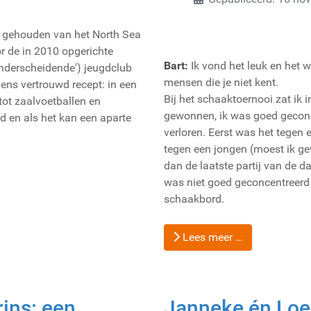
tie gehouden van het North Sea
or de in 2010 opgerichte
Bart:
Ik vond het leuk en het w
onderscheidende') jeugdclub
mensen die je niet kent.
ns vertrouwd recept: in een
Bij het schaaktoernooi zat ik in
tot zaalvoetballen en
gewonnen, ik was goed geconce
d en als het kan een aparte
verloren. Eerst was het tegen 
tegen een jongen (moest ik g
dan de laatste partij van de da
was niet goed geconcentreerd e
schaakbord.
Lees meer …
rins: een
Janneke én Loe