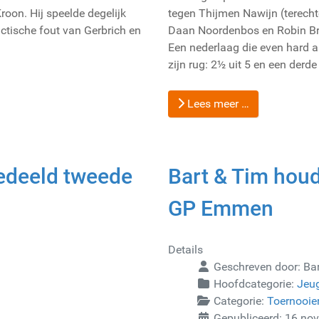
roon. Hij speelde degelijk
tegen Thijmen Nawijn (terechte
tactische fout van Gerbrich en
Daan Noordenbos en Robin Brui
Een nederlaag die even hard 
zijn rug: 2½ uit 5 en een derde
Lees meer …
gedeeld tweede
Bart & Tim houd
GP Emmen
Details
Geschreven door:
Bar
Hoofdcategorie:
Jeu
Categorie:
Toernooie
Gepubliceerd: 16 no