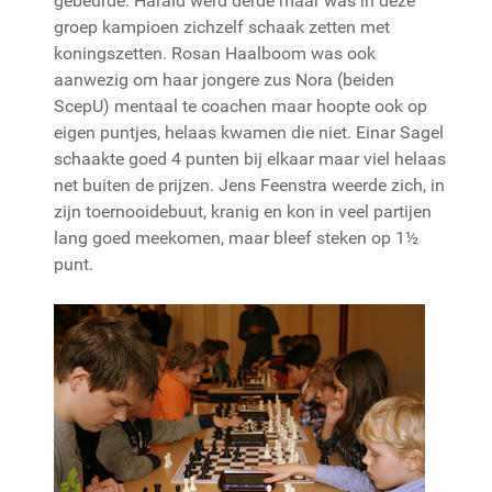
gebeurde. Harald werd derde maar was in deze
groep kampioen zichzelf schaak zetten met
koningszetten. Rosan Haalboom was ook
aanwezig om haar jongere zus Nora (beiden
ScepU) mentaal te coachen maar hoopte ook op
eigen puntjes, helaas kwamen die niet. Einar Sagel
schaakte goed 4 punten bij elkaar maar viel helaas
net buiten de prijzen. Jens Feenstra weerde zich, in
zijn toernooidebuut, kranig en kon in veel partijen
lang goed meekomen, maar bleef steken op 1½
punt.