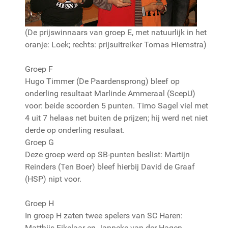
(De prijswinnaars van groep E, met natuurlijk in het
oranje: Loek; rechts: prijsuitreiker Tomas Hiemstra)
Groep F
Hugo Timmer (De Paardensprong) bleef op
onderling resultaat Marlinde Ammeraal (ScepU)
voor: beide scoorden 5 punten. Timo Sagel viel met
4 uit 7 helaas net buiten de prijzen; hij werd net niet
derde op onderling resulaat.
Groep G
Deze groep werd op SB-punten beslist: Martijn
Reinders (Ten Boer) bleef hierbij David de Graaf
(HSP) nipt voor.
Groep H
In groep H zaten twee spelers van SC Haren:
Matthijs Eikelaar en Janneke van der Hagen.