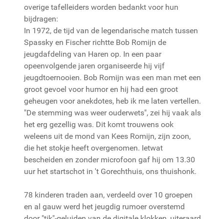
overige tafelleiders worden bedankt voor hun
bijdragen:
In 1972, de tijd van de legendarische match tussen
Spassky en Fischer richtte Bob Romijn de
jeugdafdeling van Haren op. In een paar
opeenvolgende jaren organiseerde hij vijf
jeugdtoernooien. Bob Romijn was een man met een
groot gevoel voor humor en hij had een groot
geheugen voor anekdotes, heb ik me laten vertellen.
"De stemming was weer ouderwets", zei hij vaak als
het erg gezellig was. Dit komt trouwens ook
weleens uit de mond van Kees Romijn, zijn zoon,
die het stokje heeft overgenomen. Ietwat
bescheiden en zonder microfoon gaf hij om 13.30
uur het startschot in 't Gorechthuis, ons thuishonk.
78 kinderen traden aan, verdeeld over 10 groepen
en al gauw werd het jeugdig rumoer overstemd
door "tik"-geluiden van de digitale klokken, uiteraard