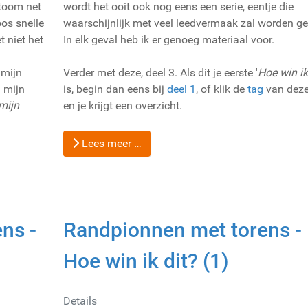
atoom net
wordt het ooit ook nog eens een serie, eentje die
os snelle
waarschijnlijk met veel leedvermaak zal worden ge
 niet het
In elk geval heb ik er genoeg materiaal voor.
 mijn
Verder met deze, deel 3. Als dit je eerste '
Hoe win ik
 mijn
is, begin dan eens bij
deel 1
, of klik de
tag
van deze
mijn
en je krijgt een overzicht.
Lees meer …
ns -
Randpionnen met torens -
Hoe win ik dit? (1)
Details