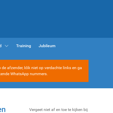
d
Training
Jubileum
e afzender, klik niet op verdachte links en ga
e bekende WhatsApp nummers.
en
Vergeet niet af en toe te kijken bij