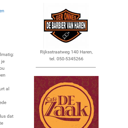
en
Rijksstraatweg 140 Haren,
lmatig:
tel. 050-5345266
 je
______________________________
zou
een
rt al
mede
dus dat
te