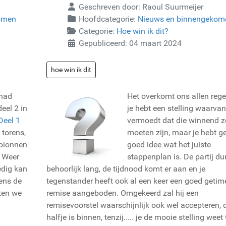
Geschreven door:
Raoul Suurmeijer
omen
Hoofdcategorie:
Nieuws en binnengekom
Categorie:
Hoe win ik dit?
Gepubliceerd: 04 maart 2024
hoe win ik dit
 had
Het overkomt ons allen rege
eel 2 in
je hebt een stelling waarvan
Deel 1
vermoedt dat die winnend 
 torens,
moeten zijn, maar je hebt g
 pionnen
goed idee wat het juiste
. Weer
stappenplan is. De partij duu
edig kan
behoorlijk lang, de tijdnood komt er aan en je
dens de
tegenstander heeft ook al een keer een goed geti
aten we
remise aangeboden. Omgekeerd zal hij een
remisevoorstel waarschijnlijk ook wel accepteren, 
halfje is binnen, tenzij..... je de mooie stelling weet 