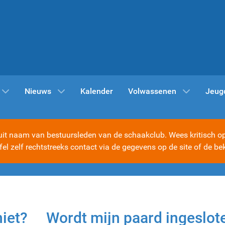
Nieuws
Kalender
Volwassenen
Jeug
t naam van bestuursleden van de schaakclub. Wees kritisch op d
ijfel zelf rechtstreeks contact via de gegevens op de site of d
niet?
Wordt mijn paard ingeslot