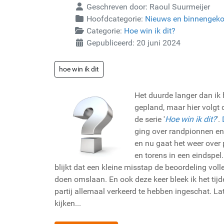
Geschreven door:
Raoul Suurmeijer
Hoofdcategorie:
Nieuws en binnengek
Categorie:
Hoe win ik dit?
Gepubliceerd: 20 juni 2024
hoe win ik dit
Het duurde langer dan ik
gepland, maar hier volgt d
de serie '
Hoe win ik dit?
'.
ging over randpionnen en
en nu gaat het weer over
en torens in een eindspel
blijkt dat een kleine misstap de beoordeling voll
doen omslaan. En ook deze keer bleek ik het tij
partij allemaal verkeerd te hebben ingeschat. L
kijken...