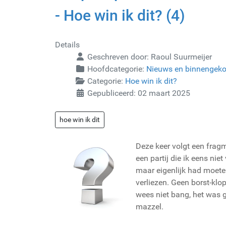
- Hoe win ik dit? (4)
Details
Geschreven door:
Raoul Suurmeijer
Hoofdcategorie:
Nieuws en binnengek
Categorie:
Hoe win ik dit?
Gepubliceerd: 02 maart 2025
hoe win ik dit
Deze keer volgt een fragm
een partij die ik eens niet v
maar eigenlijk had moet
verliezen. Geen borst-klop
wees niet bang, het was
mazzel.