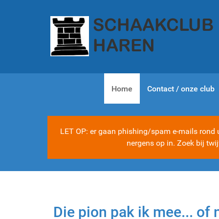
Home
Contact / onze club
LET OP: er gaan phishing/spam e-mails rond ui
nergens op in. Zoek bij tw
Die pion pak ik mee... of 