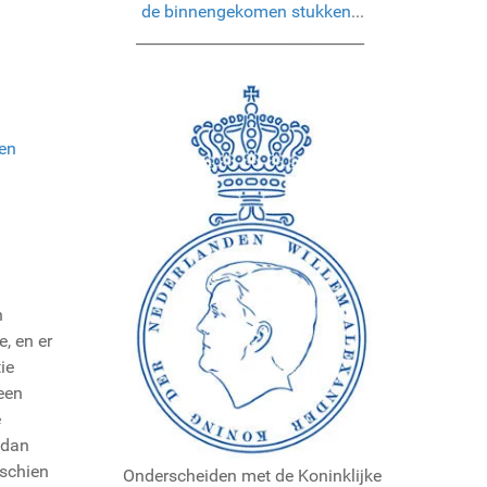
de binnengekomen stukken
...
______________________________
en
n
, en er
ie
een
e
, dan
sschien
Onderscheiden met de Koninklijke