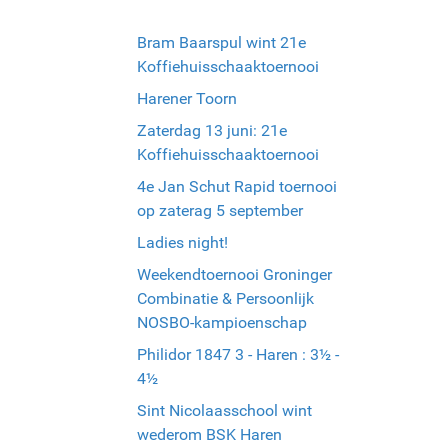
Bram Baarspul wint 21e
Koffiehuisschaaktoernooi
Harener Toorn
Zaterdag 13 juni: 21e
Koffiehuisschaaktoernooi
4e Jan Schut Rapid toernooi
op zaterag 5 september
Ladies night!
Weekendtoernooi Groninger
Combinatie & Persoonlijk
NOSBO-kampioenschap
Philidor 1847 3 - Haren : 3½ -
4½
Sint Nicolaasschool wint
wederom BSK Haren