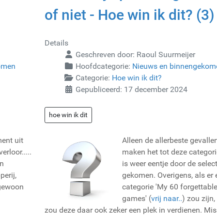
of niet - Hoe win ik dit? (3)
Details
Geschreven door:
Raoul Suurmeijer
omen
Hoofdcategorie:
Nieuws en binnengekom
Categorie:
Hoe win ik dit?
Gepubliceerd: 17 december 2024
hoe win ik dit
ent uit
Alleen de allerbeste gevalle
erloor.....
maken het tot deze categorie
en
is weer eentje door de select
perij,
gekomen. Overigens, als er 
 gewoon
categorie 'My 60 forgettabl
games' (
vrij naar..
) zou zijn
zou deze daar ook zeker een plek in verdienen. Mi