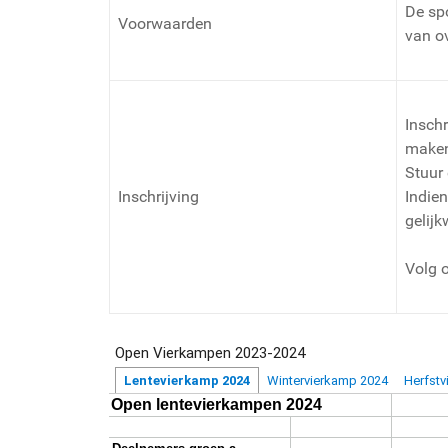
De spo
Voorwaarden
van ov
Insch
maken
Stuur
Inschrijving
Indien
gelij
Volg 