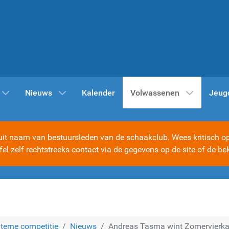
Nieuws
Kalender
Volwassenen
Jeug
t naam van bestuursleden van de schaakclub. Wees kritisch op d
ijfel zelf rechtstreeks contact via de gegevens op de site of d
nterne competitie
Nieuws
Andreas Tasma wint Zomervierk