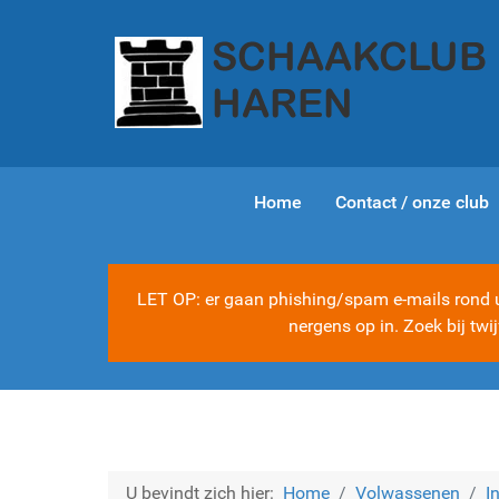
Home
Contact / onze club
LET OP: er gaan phishing/spam e-mails rond ui
nergens op in. Zoek bij tw
U bevindt zich hier:
Home
Volwassenen
I