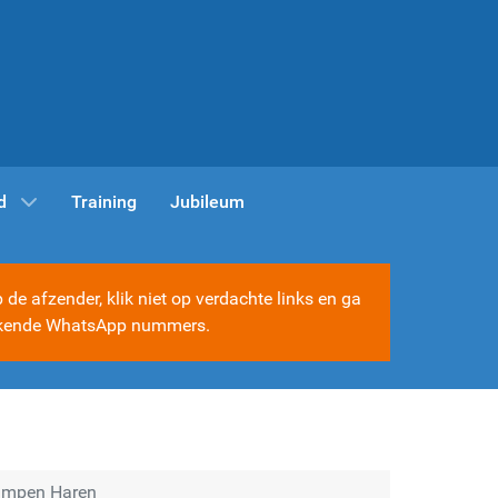
d
Training
Jubileum
e afzender, klik niet op verdachte links en ga
e bekende WhatsApp nummers.
ampen Haren