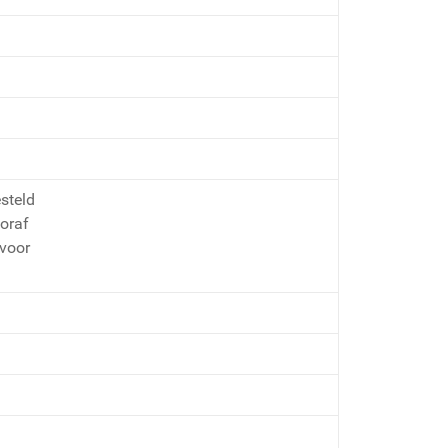
steld
ooraf
 voor