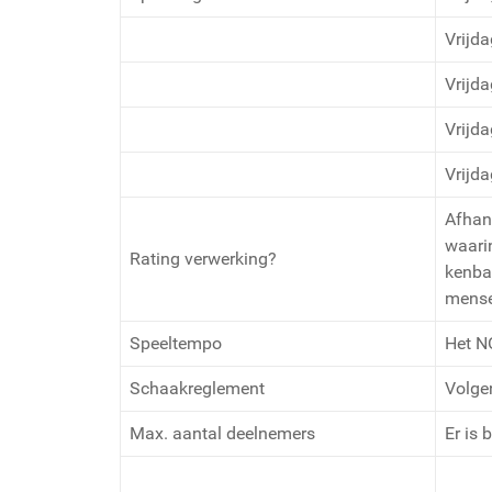
Vrijda
Vrijda
Vrijda
Vrijda
Afhan
waarin
Rating verwerking?
kenba
mensen
Speeltempo
Het N
Schaakreglement
Volge
Max. aantal deelnemers
Er is 