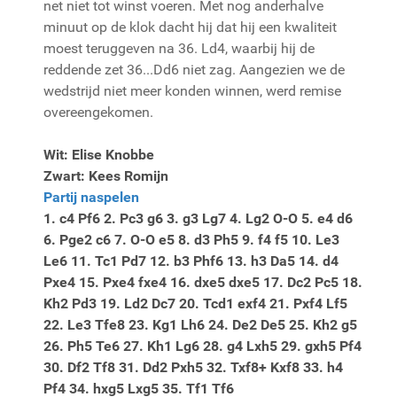
net niet tot winst voeren. Met nog anderhalve
minuut op de klok dacht hij dat hij een kwaliteit
moest teruggeven na 36. Ld4, waarbij hij de
reddende zet 36...Dd6 niet zag. Aangezien we de
wedstrijd niet meer konden winnen, werd remise
overeengekomen.
Wit: Elise Knobbe
Zwart: Kees Romijn
Partij naspelen
1. c4 Pf6 2. Pc3 g6 3. g3 Lg7 4. Lg2 O-O 5. e4 d6
6. Pge2 c6 7. O-O e5 8. d3 Ph5 9. f4 f5 10. Le3
Le6 11. Tc1 Pd7 12. b3 Phf6 13. h3 Da5 14. d4
Pxe4 15. Pxe4 fxe4 16. dxe5 dxe5 17. Dc2 Pc5 18.
Kh2 Pd3 19. Ld2 Dc7 20. Tcd1 exf4 21. Pxf4 Lf5
22. Le3 Tfe8 23. Kg1 Lh6 24. De2 De5 25. Kh2 g5
26. Ph5 Te6 27. Kh1 Lg6 28. g4 Lxh5 29. gxh5 Pf4
30. Df2 Tf8 31. Dd2 Pxh5 32. Txf8+ Kxf8 33. h4
Pf4 34. hxg5 Lxg5 35. Tf1 Tf6