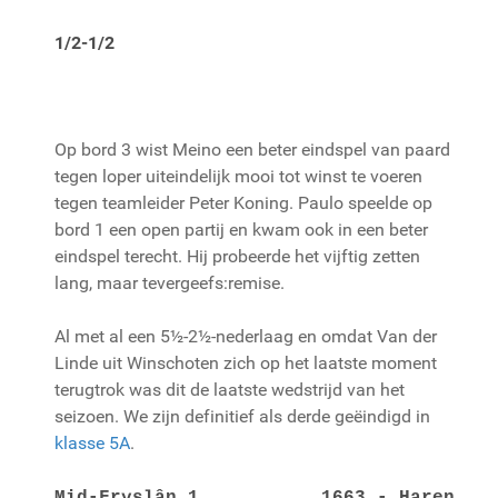
1/2-1/2
Op bord 3 wist Meino een beter eindspel van paard
tegen loper uiteindelijk mooi tot winst te voeren
tegen teamleider Peter Koning. Paulo speelde op
bord 1 een open partij en kwam ook in een beter
eindspel terecht. Hij probeerde het vijftig zetten
lang, maar tevergeefs:remise.
Al met al een 5½-2½-nederlaag en omdat Van der
Linde uit Winschoten zich op het laatste moment
terugtrok was dit de laatste wedstrijd van het
seizoen. We zijn definitief als derde geëindigd in
klasse 5A
.
Mid-Fryslân 1 1663 - Haren