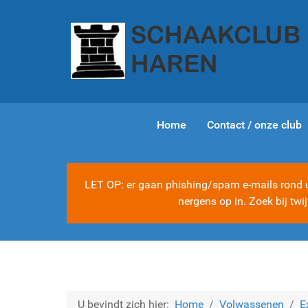
Home
Contact / onze club
LET OP: er gaan phishing/spam e-mails rond ui
nergens op in. Zoek bij tw
U bevindt zich hier:
Home
Volwassenen
E