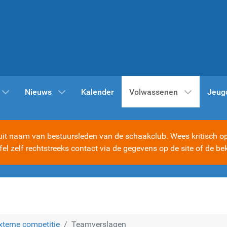
Nieuws
Kalender
Volwassenen
Jeug
t naam van bestuursleden van de schaakclub. Wees kritisch op d
ijfel zelf rechtstreeks contact via de gegevens op de site of d
xterne competitie
Teamverslagen