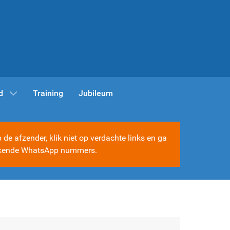
d
Training
Jubileum
e afzender, klik niet op verdachte links en ga
e bekende WhatsApp nummers.