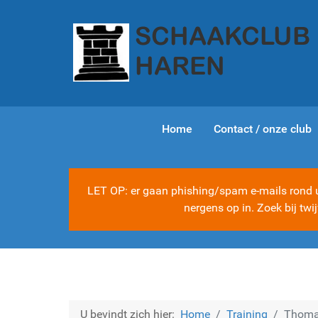
Home
Contact / onze club
LET OP: er gaan phishing/spam e-mails rond ui
nergens op in. Zoek bij tw
U bevindt zich hier:
Home
Training
Thomas