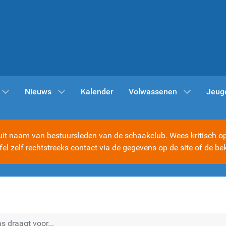
Nieuws
Kalender
Volwassenen
Jeug
t naam van bestuursleden van de schaakclub. Wees kritisch op d
ijfel zelf rechtstreeks contact via de gegevens op de site of d
 draagt voor...