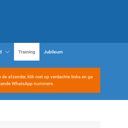
d
Training
Jubileum
e afzender, klik niet op verdachte links en ga
e bekende WhatsApp nummers.