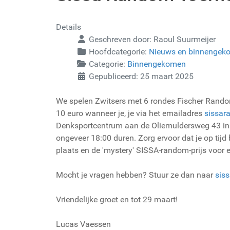
Details
Geschreven door:
Raoul Suurmeijer
Hoofdcategorie:
Nieuws en binnengek
Categorie:
Binnengekomen
Gepubliceerd: 25 maart 2025
We spelen Zwitsers met 6 rondes Fischer Random
10 euro wanneer je, je via het emailadres
sissa
Denksportcentrum aan de Oliemuldersweg 43 in Gr
ongeveer 18:00 duren. Zorg ervoor dat je op tijd
plaats en de 'mystery' SISSA-random-prijs voor 
Mocht je vragen hebben? Stuur ze dan naar
sis
Vriendelijke groet en tot 29 maart!
Lucas Vaessen