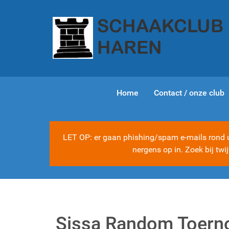
Home
Contact / onze club
LET OP: er gaan phishing/spam e-mails rond ui
nergens op in. Zoek bij tw
Sissa Random Toerno