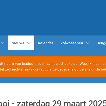
Nieuws
Kalender
Volwassenen
Jeug
t naam van bestuursleden van de schaakclub. Wees kritisch op d
ijfel zelf rechtstreeks contact via de gegevens op de site of d
oi - zaterdag 29 maart 202