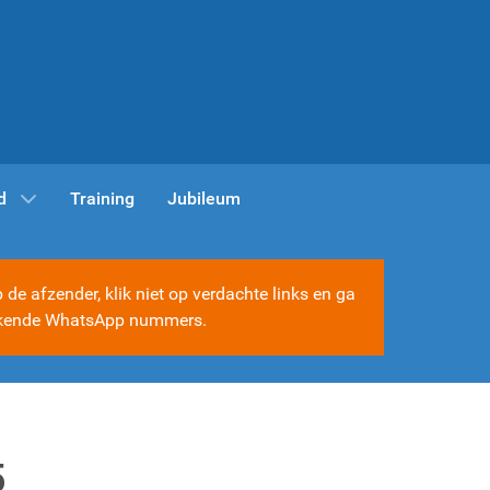
d
Training
Jubileum
e afzender, klik niet op verdachte links en ga
e bekende WhatsApp nummers.
5