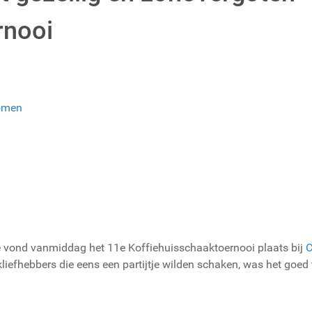
rnooi
omen
je vond vanmiddag het 11e Koffiehuisschaaktoernooi plaats bij
C
kliefhebbers die eens een partijtje wilden schaken, was het goe