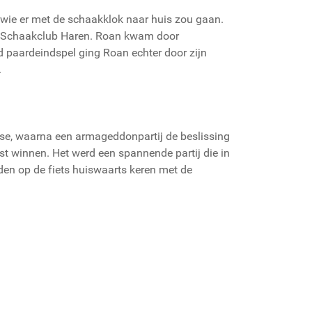
n wie er met de schaakklok naar huis zou gaan.
an Schaakclub Haren. Roan kwam door
nd paardeindspel ging Roan echter door zijn
.
emise, waarna een armageddonpartij de beslissing
st winnen. Het werd een spannende partij die in
eden op de fiets huiswaarts keren met de