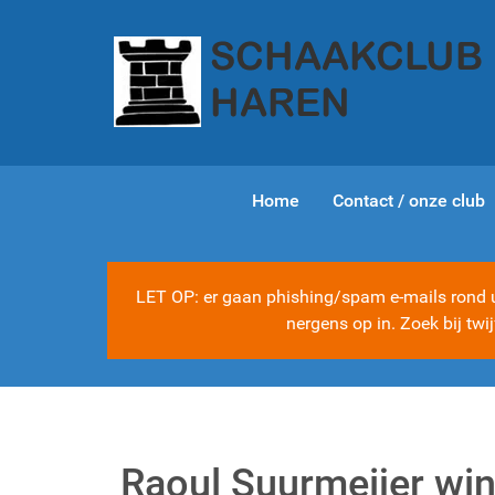
Home
Contact / onze club
LET OP: er gaan phishing/spam e-mails rond ui
nergens op in. Zoek bij tw
Raoul Suurmeijer win