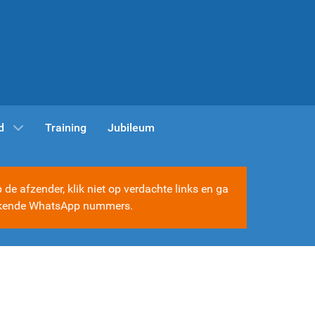
d
Training
Jubileum
e afzender, klik niet op verdachte links en ga
e bekende WhatsApp nummers.