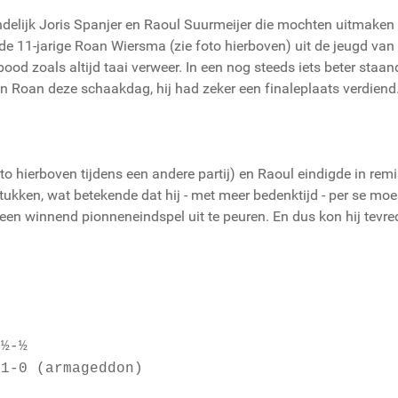
eindelijk Joris Spanjer en Raoul Suurmeijer die mochten uitmake
de 11-jarige Roan Wiersma (zie foto hierboven) uit de jeugd v
ood zoals altijd taai verweer. In een nog steeds iets beter staa
an Roan deze schaakdag, hij had zeker een finaleplaats verdiend
 foto hierboven tijdens een andere partij) en Raoul eindigde in r
ukken, wat betekende dat hij - met meer bedenktijd - per se moe
 een winnend pionneneindspel uit te peuren. En dus kon hij tevr
 ½-½
1-0 (armageddon)