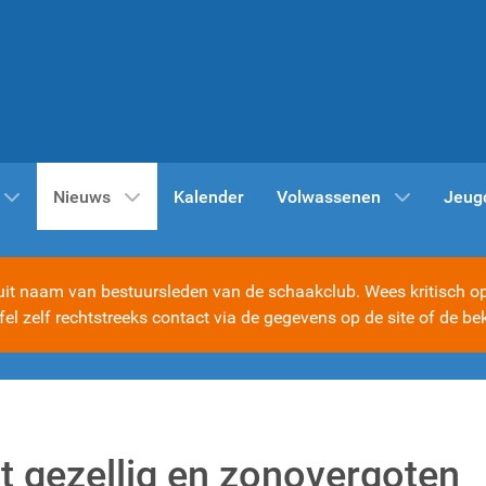
Nieuws
Kalender
Volwassenen
Jeug
t naam van bestuursleden van de schaakclub. Wees kritisch op d
ijfel zelf rechtstreeks contact via de gegevens op de site of d
t gezellig en zonovergoten