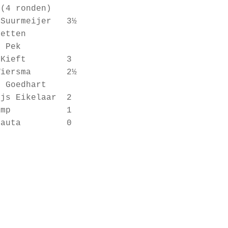
4 ronden)
Suurmeijer 3½
tten
 Pek
o Kieft 3
 Wiersma 2½
in Goedhart
 Eikelaar 2
m Kamp 1
js Nauta 0