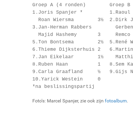
Groep A (4 ronden) Groep B (
1.Joris Spanjer * 1.Raoul 
Roan Wiersma 3½ 2.Dirk Je
3.Jan-Herman Rabbers Gerben
Majid Hashemy 3 Remc
5.Ton Bontsema 2½ 5.René
6.Thieme Dijksterhuis 2 6.Mart
7.Jan Eikelaar 1½ Matthijs
8.Ruben Haan 1 8.Se
9.Carla Graafland ½ 9.Gi
10.Yarick Westein 0
*na beslissingspartij
Foto's: Marcel Spanjer, zie ook zijn
fotoalbum
.