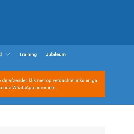
d
Training
Jubileum
e afzender, klik niet op verdachte links en ga
e bekende WhatsApp nummers.