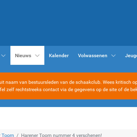
Nieuws
Kalender
Volwassenen
Jeug
t naam van bestuursleden van de schaakclub. Wees kritisch op d
ijfel zelf rechtstreeks contact via de gegevens op de site of d
 Toorn
Harener Toorn nummer 4 verschenen!