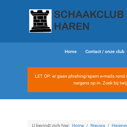
Home
Contact / onze club
LET OP: er gaan phishing/spam e-mails rond ui
nergens op in. Zoek bij tw
U bevindt zich hier:
Home
Nieuws
Harener