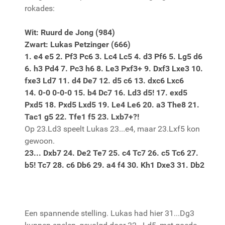
rokades:
Wit: Ruurd de Jong (984)
Zwart: Lukas Petzinger (666)
1. e4 e5 2. Pf3 Pc6 3. Lc4 Lc5 4. d3 Pf6 5. Lg5 d6
6. h3 Pd4 7. Pc3 h6 8. Le3 Pxf3+ 9. Dxf3 Lxe3 10.
fxe3 Ld7 11. d4 De7 12. d5 c6 13. dxc6 Lxc6
14. 0-0 0-0-0 15. b4 Dc7 16. Ld3 d5! 17. exd5
Pxd5 18. Pxd5 Lxd5 19. Le4 Le6 20. a3 The8 21.
Tac1 g5 22. Tfe1 f5 23. Lxb7+?!
Op 23.Ld3 speelt Lukas 23...e4, maar 23.Lxf5 kon
gewoon.
23... Dxb7 24. De2 Te7 25. c4 Tc7 26. c5 Tc6 27.
b5! Tc7 28. c6 Db6 29. a4 f4 30. Kh1 Dxe3 31. Db2
Een spannende stelling. Lukas had hier 31...Dg3