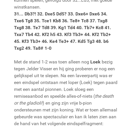
kunnen spelen, gevolgd door 32...Ld5, met goede
winstkansen.
31... Db3?! 32. Dxe5 Dd5? 33. Dxe6+ Dxe6 34.
Txe6 Tg8 35. Tce1 Kb8 36. Te8+ Tc8 37. Txg8
Txg8 38. Te7 Td8 39. Kg1 Td4 40. Tb7+ Kc8 41.
Txa7 Tb4 42. Kf2 h5 43. Kf3 Tb3+ 44. Kf2 Tb2+
45. Kf3 Tb3+ 46. Ke4 Te3+ 47. Kd5 Tg3 48. b6
Txg2 49. Ta8# 1-0
Met de stand 1-2 was toen alleen nog
Loek
bezig
tegen Jelder Visser en hij ging proberen er nog een
gelijkspel uit te slepen. Na een laveerpartij was er
een eindspel ontstaan met loper (Loek) tegen paard
met een aantal pionnen. Loek sloeg een
remiseaanbod en speelde alles-of-niets (
the death
or the gladioli!
) en ging zijn vrije b-pion
ondersteunen met zijn koning. Wat er toen allemaal
gebeurde was spectaculair en kan ik laten zien aan
de hand van het volgende eindspelfragment: