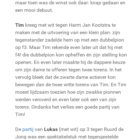
maar toen was de winst ook daar: knap gedaan en
een mooi debuut.
Tim
kreeg met wit tegen Harm Jan Kootstra te
maken met de uitvoering van een klein plan: zijn
tegenstander zadelde hem op met een dubbelpion
op f3. Maar Tim rekende even later uit dat hij met
f4! die dubbelpion kon opheffen én zijn stelling kon
openen. En even later maakte hij de dappere keuze
om zijn dame te offeren tegen twee torens. In het
vervolg bleek dat de zwarte dame actiever kon
bewegen dan de twee witte torens van Tim. En Tim
moest lijdzaam toezien hoe zijn zwakke pionnen
werden veroverd en even later ook een van zijn
torens. Ondanks het verlies een goede partij van
Tim!
De
partij
van
Lukas
(met wit) op 3 tegen Ruurd de
Jong was een spektakelstuk met tegengestelde