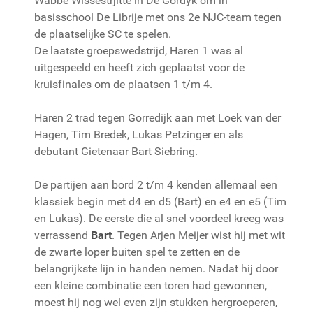
Wabbe Wissestrjitte in De Gordyk om in
basisschool De Librije met ons 2e NJC-team tegen
de plaatselijke SC te spelen.
De laatste groepswedstrijd, Haren 1 was al
uitgespeeld en heeft zich geplaatst voor de
kruisfinales om de plaatsen 1 t/m 4.
Haren 2 trad tegen Gorredijk aan met Loek van der
Hagen, Tim Bredek, Lukas Petzinger en als
debutant Gietenaar Bart Siebring.
De partijen aan bord 2 t/m 4 kenden allemaal een
klassiek begin met d4 en d5 (Bart) en e4 en e5 (Tim
en Lukas). De eerste die al snel voordeel kreeg was
verrassend
Bart
. Tegen Arjen Meijer wist hij met wit
de zwarte loper buiten spel te zetten en de
belangrijkste lijn in handen nemen. Nadat hij door
een kleine combinatie een toren had gewonnen,
moest hij nog wel even zijn stukken hergroeperen,