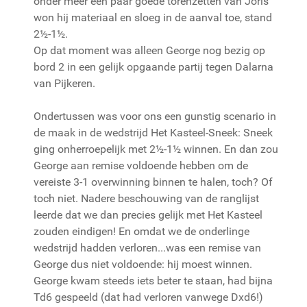
onder meer een paar goede torenzetten van Joris
won hij materiaal en sloeg in de aanval toe, stand
2½-1½.
Op dat moment was alleen George nog bezig op
bord 2 in een gelijk opgaande partij tegen Dalarna
van Pijkeren.
Ondertussen was voor ons een gunstig scenario in
de maak in de wedstrijd Het Kasteel-Sneek: Sneek
ging onherroepelijk met 2½-1½ winnen. En dan zou
George aan remise voldoende hebben om de
vereiste 3-1 overwinning binnen te halen, toch? Of
toch niet. Nadere beschouwing van de ranglijst
leerde dat we dan precies gelijk met Het Kasteel
zouden eindigen! En omdat we de onderlinge
wedstrijd hadden verloren...was een remise van
George dus niet voldoende: hij moest winnen.
George kwam steeds iets beter te staan, had bijna
Td6 gespeeld (dat had verloren vanwege Dxd6!)