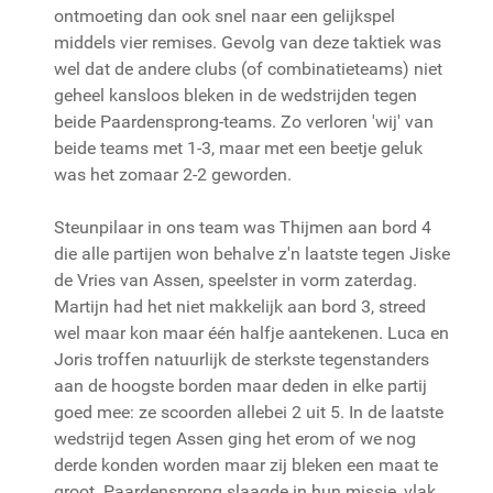
ontmoeting dan ook snel naar een gelijkspel
middels vier remises. Gevolg van deze taktiek was
wel dat de andere clubs (of combinatieteams) niet
geheel kansloos bleken in de wedstrijden tegen
beide Paardensprong-teams. Zo verloren 'wij' van
beide teams met 1-3, maar met een beetje geluk
was het zomaar 2-2 geworden.
Steunpilaar in ons team was Thijmen aan bord 4
die alle partijen won behalve z'n laatste tegen Jiske
de Vries van Assen, speelster in vorm zaterdag.
Martijn had het niet makkelijk aan bord 3, streed
wel maar kon maar één halfje aantekenen. Luca en
Joris troffen natuurlijk de sterkste tegenstanders
aan de hoogste borden maar deden in elke partij
goed mee: ze scoorden allebei 2 uit 5. In de laatste
wedstrijd tegen Assen ging het erom of we nog
derde konden worden maar zij bleken een maat te
groot. Paardensprong slaagde in hun missie, vlak