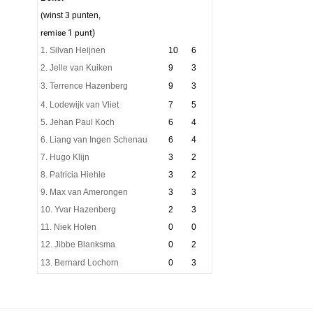
(winst 3 punten,
remise 1 punt)
1. Silvan Heijnen
10
6
2. Jelle van Kuiken
9
3
3. Terrence Hazenberg
9
3
4. Lodewijk van Vliet
7
5
5. Jehan Paul Koch
6
4
6. Liang van Ingen Schenau
6
4
7. Hugo Klijn
3
2
8. Patricia Hiehle
3
2
9. Max van Amerongen
3
3
10. Yvar Hazenberg
2
3
11. Niek Holen
0
0
12. Jibbe Blanksma
0
2
13. Bernard Lochorn
0
3