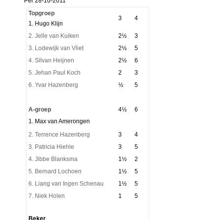
Per 28-10-2011
Topgroep
3
4
1. Hugo Klijn
2. Jelle van Kuiken
2½
3
3. Lodewijk van Vliet
2½
5
4. Silvan Heijnen
2½
6
5. Jehan Paul Koch
2
3
6. Yvar Hazenberg
½
5
A-groep
4½
6
1. Max van Amerongen
2. Terrence Hazenberg
3
4
3. Patricia Hiehle
3
5
4. Jibbe Blanksma
1½
2
5. Bernard
Lochoen
1½
5
6. Liang van Ingen Schenau
1½
5
7. Niek Holen
1
5
Beker